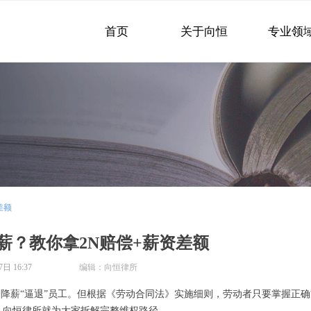
首页
关于向恒
专业领
差额
薪？教你拿2N赔偿+薪资差额
7日
16:37
编辑：向恒律所
薪“逼退”员工。但根据《劳动合同法》实施细则，劳动者只要掌握正确
。向恒律所就为大家拆解完整维权路径。