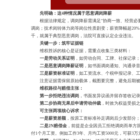
先明确：这4种情况属于恶意调岗降薪
根据法律规定，调岗降薪需满足“协商一致、经营必要
调岗；技术岗转体力岗等岗位性质剧变；薪资降幅超20
千，就属于典型恶意调岗，法院可直接认定企业违法。
关键一步：筑牢证据链
维权胜诉的核心是证据，需重点收集三类材料：
一是劳动关系证明
，如劳动合同、工牌、社保记录
二是恶意调岗降薪证明
，如书面调岗通知、沟通录
三是薪资标准证明
，如工资流水、个税申报记录、
注意证据需保留原始载体，截图要完整，避免后期被
维权路径与赔偿主张：
第一步拒绝违法调岗
，书面发异议函并留存签收记
第二步协商无果后申请劳动仲裁
，时效为权益受损之
可主张两项核心诉求：
一是薪资差额
，按原工资标准补足调岗后少发部分
二是2N赔偿金
，前提是企业因员工拒绝调岗而单方辞
付1个月工资。例如工作3年、月均工资5000元，可获3万元（即