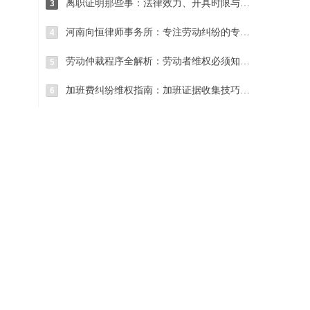
离职证明那些事：法律效力、开具时限与常见纠纷处理
3
河南向恒律师事务所：专注劳动纠纷的专业法律服务团队
4
劳动仲裁程序全解析：劳动者维权必须知道的关键步骤
5
加班费纠纷维权指南：加班证据收集技巧与仲裁请求确定
6