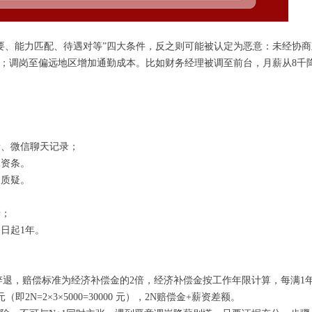
、能力匹配、待遇对等”四大条件，反之则可能被认定为恶意：未经协商
%；调岗至偏远地区增加通勤成本。比如财务经理被调至前台，月薪从8千降
；
音、微信聊天记录；
工资条。
质疑。
录；
日起1年。
；
退，赔偿标准为经济补偿金的2倍，经济补偿金按工作年限计算，每满1
2N=2×3×5000=30000 元），2N赔偿金+薪资差额。