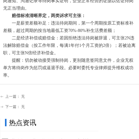
岗通知、沟通记录等待岗事实证明，企业正常经营的证据以佐证待岗
无正当理由。
赔偿标准清晰界定，两类诉求可主张：
一是薪资差额补足：违法待岗期间，第一个周期按原工资标准补
差额，超过周期的按当地最低工资70%-80%补生活费差额；
二是经济补偿或赔偿金：若因拒绝违法待岗被辞退，可主张2N违
法解除赔偿金（按工作年限，每满1年付1个月工资的2倍）；若被迫离
职，可主张N倍经济补偿金。
提醒：切勿被动接受强制待岗，更别随意签同意文件，企业无权
单方将待岗作为惩罚或逼退手段。必要时委托专业律师提升维权成功
率。
上一篇：
无
ꂃ
下一篇：
无
ꁹ
热点资讯