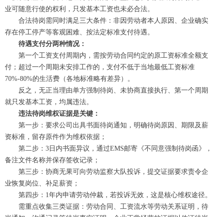
业可随意行使的权利，只发基本工资也未必合法。
合法待岗需同时满足三大条件：非因劳动者本人原因、企业确实
存在停工停产等客观困难、按法定标准支付待遇。
待遇支付分两种情况：
第一个工资支付周期内，需按劳动合同约定的原工资标准全额支
付；超过一个周期未安排工作的，支付不低于当地最低工资标准
70%-80%的生活费（各地标准略有差异）。
反之，无正当理由单方强制待岗、未协商直接执行、第一个周期
就只发基本工资，均属违法。
违法待岗维权证据是关键：
第一步：要求公司出具书面待岗通知，明确待岗原因、期限及薪
资标准，留存原件作为维权依据；
第二步：3日内书面异议，通过EMS邮寄《不同意强制待岗函》，
备注文件名称并保存签收记录；
第三步：协商无果可向劳动监察大队投诉，提交证据要求责令企
业恢复岗位、补足薪资；
第四步：1年内申请劳动仲裁，若投诉无效，这是核心维权途径。
需重点收集三类证据：劳动合同、工资流水等劳动关系证明，待