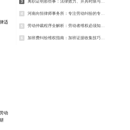
离职证明那些事：法律效力、开具时限与常见纠纷处理
3
河南向恒律师事务所：专注劳动纠纷的专业法律服务团队
4
律适
劳动仲裁程序全解析：劳动者维权必须知道的关键步骤
5
加班费纠纷维权指南：加班证据收集技巧与仲裁请求确定
6
劳动
研