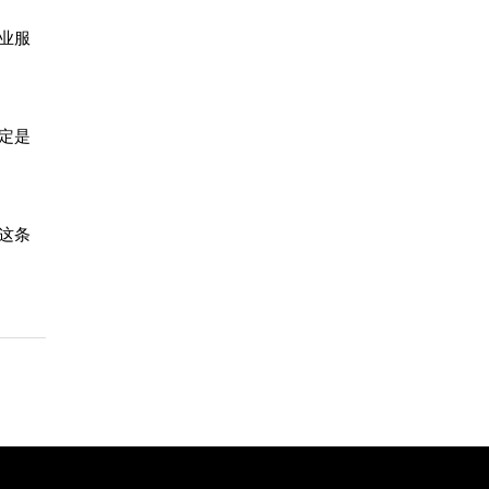
业服
定是
这条