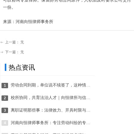
可以咨询专业律师。保留好劳动合同原件，入职后及时要求公司交付
一份。
来源：河南向恒律师事务所
上一篇：
无
ꂃ
下一篇：
无
ꁹ
热点资讯
劳动合同到期，单位说不续签了，这种情况有赔偿吗？
1
校所协同，共育法治人才｜向恒律所与信阳学院社会科学学院达成战略合作
2
离职证明那些事：法律效力、开具时限与常见纠纷处理
3
河南向恒律师事务所：专注劳动纠纷的专业法律服务团队
4